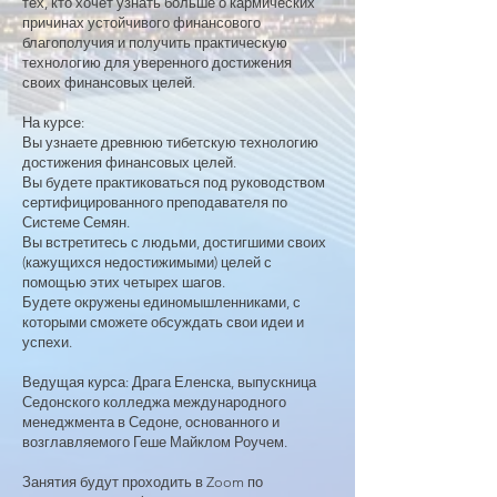
тех, кто хочет узнать больше о кармических
причинах устойчивого финансового
благополучия и получить практическую
технологию для уверенного достижения
своих финансовых целей.
На курсе:
Вы узнаете древнюю тибетскую технологию
достижения финансовых целей.
Вы будете практиковаться под руководством
сертифицированного преподавателя по
Системе Семян.
Вы встретитесь с людьми, достигшими своих
(кажущихся недостижимыми) целей с
помощью этих четырех шагов.
Будете окружены единомышленниками, с
которыми сможете обсуждать свои идеи и
успехи.
Ведущая курса: Драга Еленска, выпускница
Седонского колледжа международного
менеджмента в Седоне, основанного и
возглавляемого Геше Майклом Роучем.
Занятия будут проходить в Zoom по