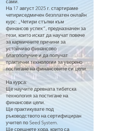
сами.
На 17 август 2025 г. стартираме
четириседмичен безплатен онлайн
курс: „Четири стъпки към
финансов успех“, предназначен за
тези, които искат да научат повече
за кармичните причини за
устойчиво финансово
благополучие и да получат
практични технологии за уверено
постигане на финансовите си цели.
На курса:
Ще научите древната тибетска
технология за постигане на
финансови цели.
Ще практикувате под
ръководството на сертифициран
учител по Seed System.
Ще срещнете хора, които са