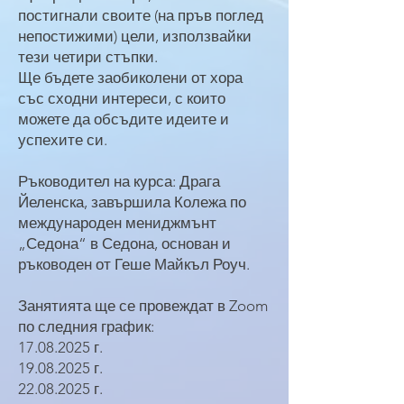
постигнали своите (на пръв поглед
непостижими) цели, използвайки
тези четири стъпки.
Ще бъдете заобиколени от хора
със сходни интереси, с които
можете да обсъдите идеите и
успехите си.
Ръководител на курса: Драга
Йеленска, завършила Колежа по
международен мениджмънт
„Седона“ в Седона, основан и
ръководен от Геше Майкъл Роуч.
Занятията ще се провеждат в Zoom
по следния график:
17.08.2025
г.
19.08.2025
г.
22.08.2025
г.