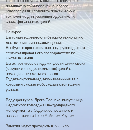
тех, кто хочет узнать больше о кармических
причинах устойчивого финансового
благополучия и получить практическую
технологию для уверенного достижения
своих финансовых целей.
На курсе:
Вы узнаете древнюю тибетскую технологию
достижения финансовых целей.
Вы будете практиковаться под руководством
сертифицированного преподавателя по
Системе Семян.
Вы встретитесь с людьми, достигшими своих
(кажущихся недостижимыми) целей с
помощью этих четырех шагов.
Будете окружены единомышленниками, с
которыми сможете обсуждать свои идеи и
успехи.
Ведущая курса: Драга Еленска, выпускница
Седонского колледжа международного
менеджмента в Седоне, основанного и
возглавляемого Геше Майклом Роучем.
Занятия будут проходить в Zoom по