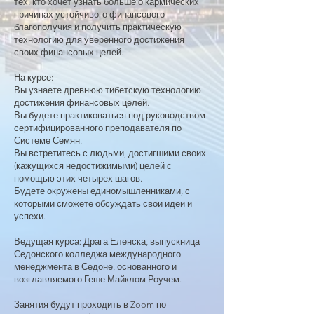
тех, кто хочет узнать больше о кармических
причинах устойчивого финансового
благополучия и получить практическую
технологию для уверенного достижения
своих финансовых целей.
На курсе:
Вы узнаете древнюю тибетскую технологию
достижения финансовых целей.
Вы будете практиковаться под руководством
сертифицированного преподавателя по
Системе Семян.
Вы встретитесь с людьми, достигшими своих
(кажущихся недостижимыми) целей с
помощью этих четырех шагов.
Будете окружены единомышленниками, с
которыми сможете обсуждать свои идеи и
успехи.
Ведущая курса: Драга Еленска, выпускница
Седонского колледжа международного
менеджмента в Седоне, основанного и
возглавляемого Геше Майклом Роучем.
Занятия будут проходить в Zoom по