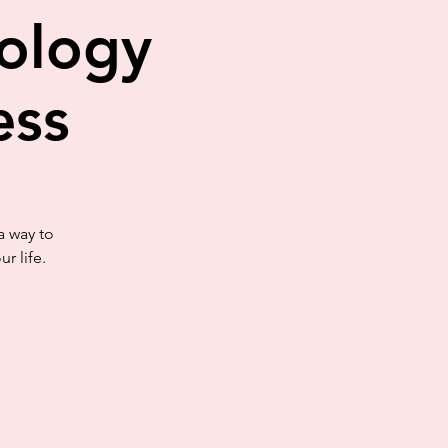
nology
ess
a way to
r life.