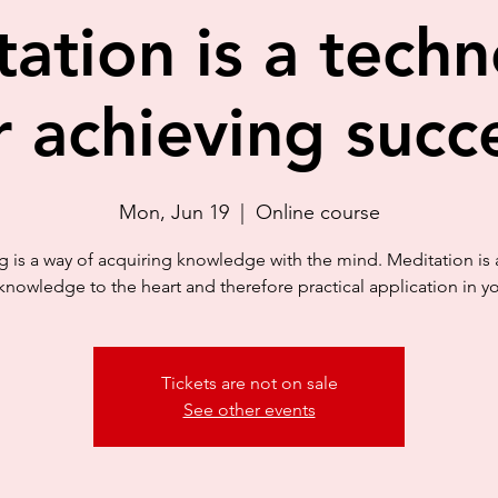
ation is a tech
r achieving succ
Mon, Jun 19
  |  
Online course
g is a way of acquiring knowledge with the mind. Meditation is 
knowledge to the heart and therefore practical application in you
Tickets are not on sale
See other events