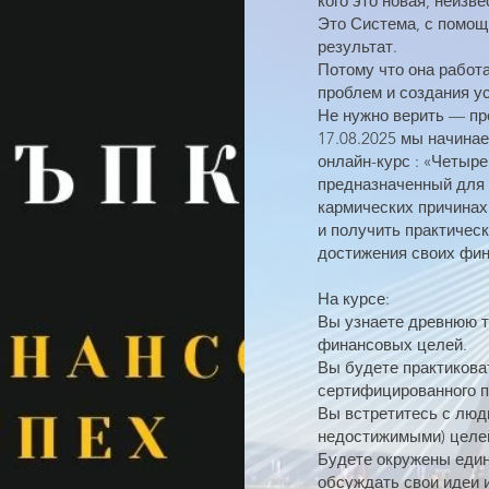
кого это новая, неизве
Это Система, с помощ
результат.
Потому что она работ
проблем и создания у
Не нужно верить — пр
17.08.2025 мы начин
онлайн-курс : «Четыре
предназначенный для т
кармических причинах
и получить практичес
достижения своих фи
На курсе:
Вы узнаете древнюю 
финансовых целей.
Вы будете практикова
сертифицированного п
Вы встретитесь с люд
недостижимыми) целей
Будете окружены еди
обсуждать свои идеи и