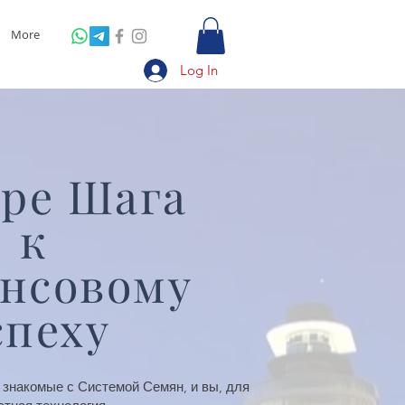
More
Log In
ре Шага
к
нсовому
спеху
 знакомые с Системой Семян, и вы, для