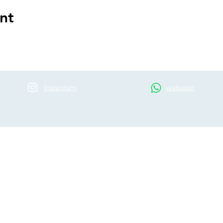
nt
Instagram
watsapp