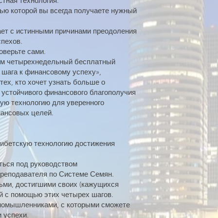
стная технология.
ью которой вы всегда получаете нужный
ает с истинными причинами преодоления
спехов.
оверьте сами.
аем четырехнедельный бесплатный
 шага к финансовому успеху»,
ех, кто хочет узнать больше о
 устойчивого финансового благополучия
кую технологию для уверенного
нансовых целей.
тибетскую технологию достижения
ться под руководством
реподавателя по Системе Семян.
ьми, достигшими своих (кажущихся
 с помощью этих четырех шагов.
номышленниками, с которыми сможете
 успехи.