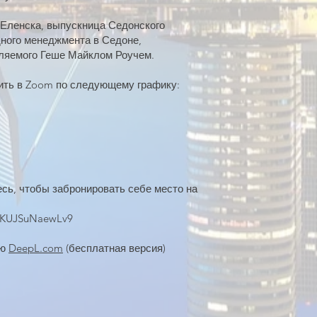
 Еленска, выпускница Седонского
ного менеджмента в Седоне,
вляемого Геше Майклом Роучем.
ить в Zoom по следующему графику:
есь, чтобы забронировать себе место на
cPKUJSuNaewLv9
ью
DeepL.com
(бесплатная версия)