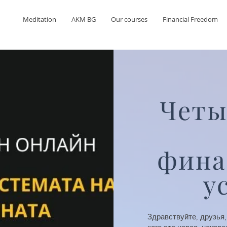
Meditation
AKM BG
Our courses
Financial Freedom
Четы
фина
у
Здравствуйте, друзья,