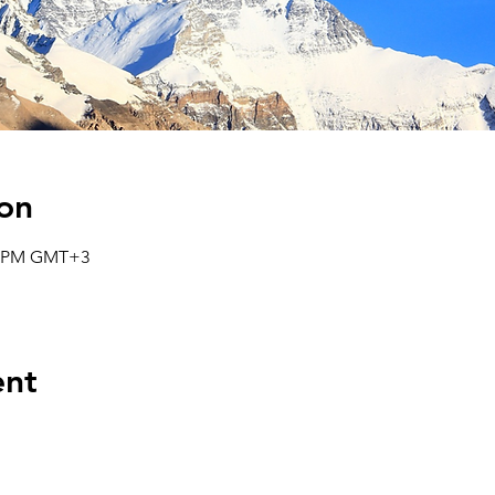
on
50 PM GMT+3
ent