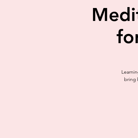
Medit
fo
Learnin
bring 